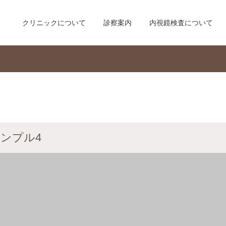
クリニックについて
診察案内
内視鏡検査について
4
ンプル4