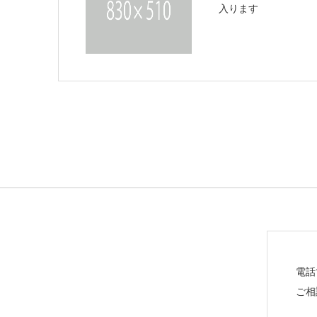
入ります
電話
ご相